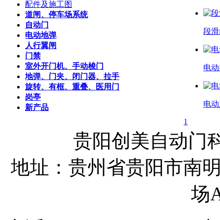
配件及施工图
道闸、停车场系统
自动门
段滑门
电动地弹
人行翼闸
门禁
室外开门机、手动梭门
电动
地弹、门夹、闭门器、拉手
旋转、有框、重叠、医用门
岗亭
电动
新产品
1
贵阳创美自动门
地址：贵州省贵阳市南明
场A