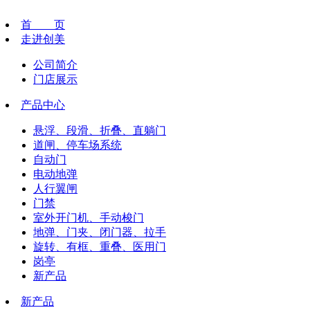
首 页
走进创美
公司简介
门店展示
产品中心
悬浮、段滑、折叠、直躺门
道闸、停车场系统
自动门
电动地弹
人行翼闸
门禁
室外开门机、手动梭门
地弹、门夹、闭门器、拉手
旋转、有框、重叠、医用门
岗亭
新产品
新产品