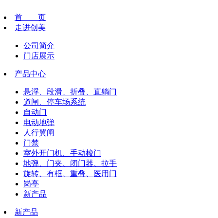
首 页
走进创美
公司简介
门店展示
产品中心
悬浮、段滑、折叠、直躺门
道闸、停车场系统
自动门
电动地弹
人行翼闸
门禁
室外开门机、手动梭门
地弹、门夹、闭门器、拉手
旋转、有框、重叠、医用门
岗亭
新产品
新产品