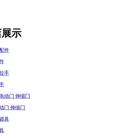
店展示
件
手
动门 伸缩门
具