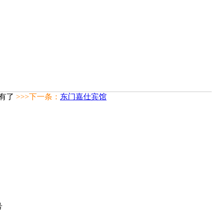
有了
>>>下一条：
东门嘉仕宾馆
号