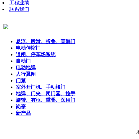
工程业绩
联系我们
悬浮、段滑、折叠、直躺门
电动伸缩门
道闸、停车场系统
自动门
电动地弹
人行翼闸
门禁
室外开门机、手动梭门
地弹、门夹、闭门器、拉手
旋转、有框、重叠、医用门
岗亭
新产品