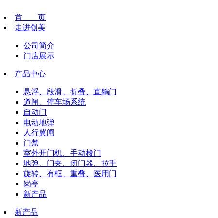
首 页
走进创美
公司简介
门店展示
产品中心
悬浮、段滑、折叠、直躺门
道闸、停车场系统
自动门
电动地弹
人行翼闸
门禁
室外开门机、手动梭门
地弹、门夹、闭门器、拉手
旋转、有框、重叠、医用门
岗亭
新产品
新产品